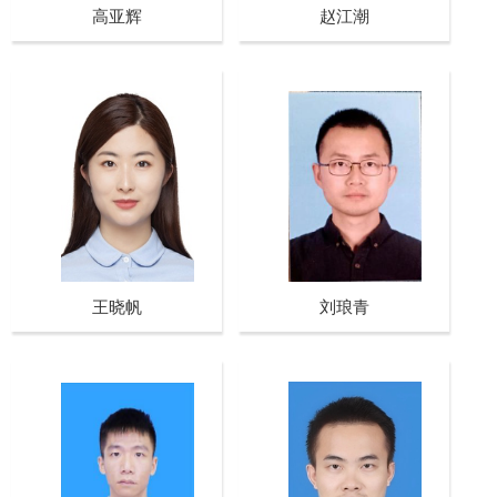
高亚辉
赵江潮
王晓帆
刘琅青