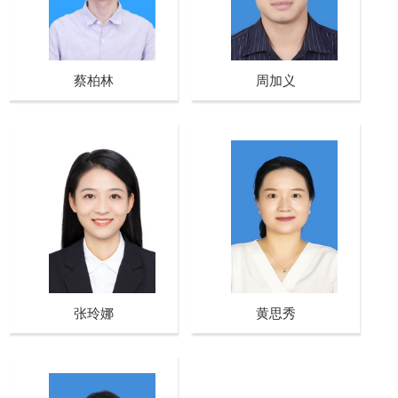
蔡柏林
周加义
张玲娜
黄思秀