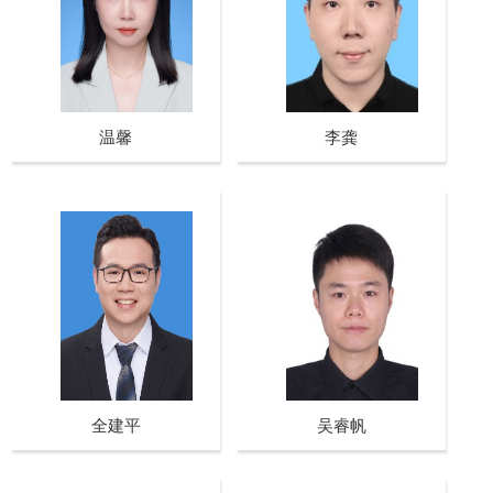
温馨
李龚
全建平
吴睿帆