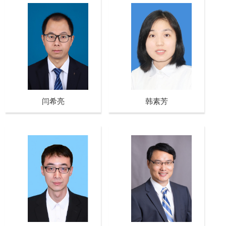
闫希亮
韩素芳