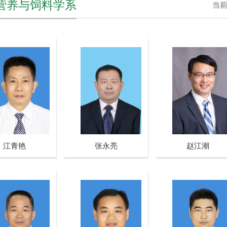
营养与饲料学系
当
江青艳
张永亮
赵江潮