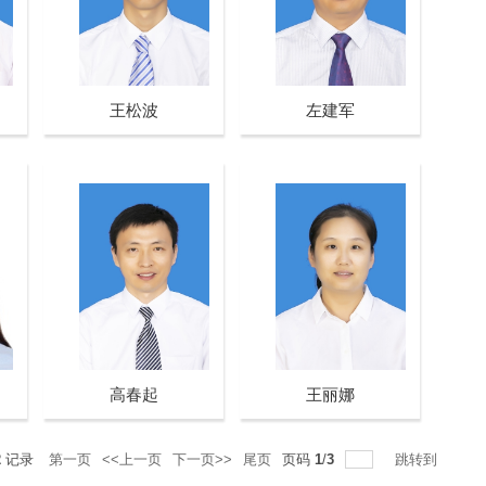
王松波
左建军
高春起
王丽娜
2
记录
第一页
<<上一页
下一页>>
尾页
页码
1
/
3
跳转到