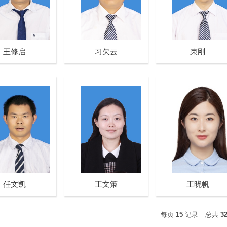
王修启
习欠云
束刚
任文凯
王文策
王晓帆
每页
15
记录
总共
3