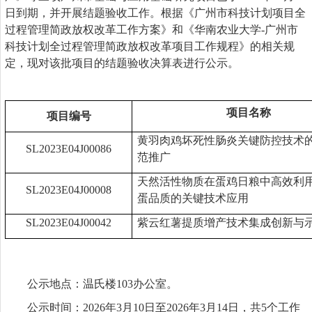
日到期，并开展结题验收工作。根据《广州市科技计划项目全
过程管理简政放权改革工作方案》和《华南农业大学
-
广州市
科技计划全过程管理简政放权改革项目工作规程》的相关规
定，现对该批项目的结题验收决算表进行公示。
项目名称
项目
编号
黄羽肉鸡坏死性肠炎关键防控技术
SL2023E04J00086
范推广
天然活性物质在蛋鸡日粮中高效利
SL2023E04J00008
蛋品质的关键技术应用
SL2023E04J00042
紫云红薯提质增产技术集成创新与
公示地点：温氏楼
103
办公室。
公示时间：
202
6
年
3
月
10
日至
202
6
年
3
月
1
4
日，共
5
个工作