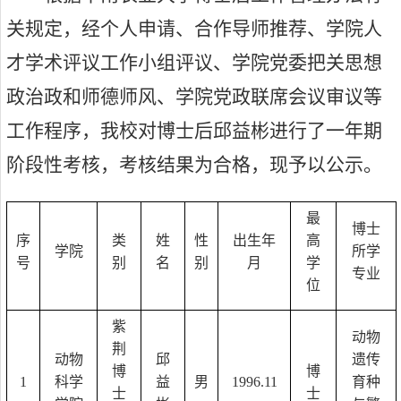
关规定，
经个人申请、合作导师推荐、学院人
才学术评议工作小组评议、学院党委把关思想
政治政和师德师风、学院党政联席会议审议等
工作程序，我校对博士后
邱益彬
进行了一年期
阶段性考核
，考核结果为合格，现予以公示。
最
博士
序
类
姓
性
出生年
高
学院
所学
号
别
名
别
月
学
专业
位
紫
动物
荆
动物
邱
遗传
博
博
1
科学
益
男
1996.11
育种
士
士