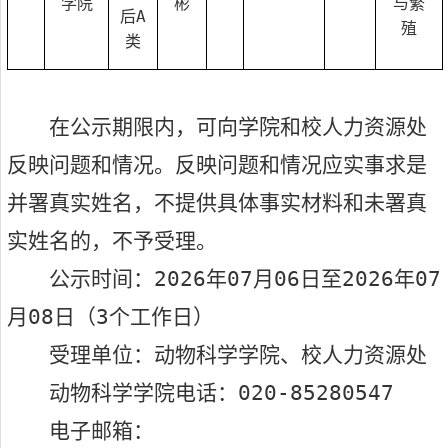
学院
彬
与繁
后
A
殖
类
在公示期限内，可向学院和校人力资源处
反映问题和情况。反映问题和情况应实事求是
并署真实姓名，不提供具体事实材料和未署真
实姓名的，不予受理。
公示时间：
202
6
年
07
月
06
日至
202
6
年
07
月
08
日（
3
个工作日）
受理单位：动物科学学院、校人力资源处
动物科学学院电话：
020-85280547
电子邮箱：