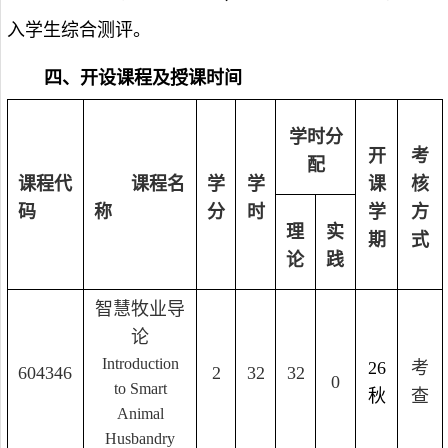
入学生综合测评。
四、开设课程及授课时间
学时分
开
考
配
课程代
课程名
学
学
课
核
码
称
分
时
学
方
理
实
期
式
论
践
智慧牧业导
论
Introduction
26
考
604346
2
32
32
0
to Smart
秋
查
Animal
Husbandry