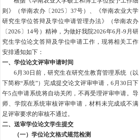
根据《华南农业大学硕士和博士学位授予工作细
则》（华南农办〔
2025
〕
37
号）、《华南农业大学
研究生学位答辩及学位申请管理办法》（华南农办
〔
2026
〕
14
号）精神，为做好我
院
2026
年
6
月
-9
月研
究生学位论文答辩及学位申请工作，现将相关工作
安排通知如下：
一、学位论文评审
申请
时间
6
月
30
日前，研究生在研究生教育管理系统（以
下简称
“
系统
”
）完成提交论文评审申请，
6
月
30
日下
午
5
点申请系统将自动关闭，不再受理评审申请。导
师、学院在系统审核评审申请，材料未完成或不满
足评审要求的审核不通过。
二、送审学位论文学生提交
（一）
学位论文格式规范检测