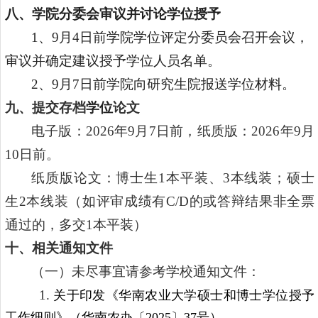
八、学院分委会审议并讨论学位授予
1
、
9
月
4
日前
学院学位评定分委员会召开会议，
审议并确定建议授予学位人员名单。
2
、
9
月
7
日前
学院向研究生院报送学位材料。
九、提交存档
学位
论文
电子版：
202
6
年
9
月
7
日前，纸质版：
202
6
年
9
月
10
日前。
纸质版论文：博士生
1
本平装、
3
本线装；硕士
生
2
本线装（如评审成绩有
C/D
的或答辩结果非全票
通过的，多交
1
本平装）
十、
相关通知文件
（一）未尽事宜请参考学校通知文件：
1.
关于印发《华南农业大学硕士和博士学位授予
工作细则》（
华南农办〔
2025
〕
37
号
）