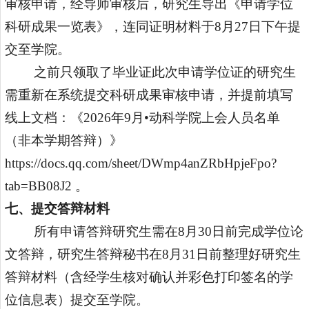
审核申请，经导师审核后，研究生导出《申请学位
科研成果一览表》，连同证明材料
于
8
月
27
日下午
提
交至学院
。
之前只领取了毕业证此次申请学位证的研究生
需重新在系统提交科研成果审核申请，并提前填写
线上文档：《
202
6
年
9
月
•
动科学院上会人员名单
（非本学期答辩）
》
https://docs.qq.com/sheet/DWmp4anZRbHpjeFpo?
tab=BB08J2
。
七
、提交答辩材料
所有申请答辩研究生需在
8
月
30
日前完成学位论
文答辩，研究生答辩秘书在
8
月
31
日前整理好研究生
答辩材料
（
含经学生核对确认并彩色打印签名的学
位信息表）提交至学院。