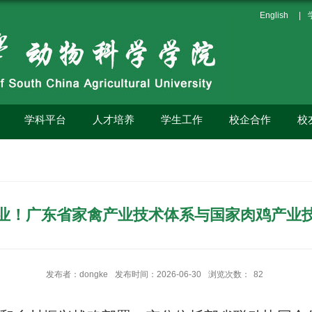
English
|
学科平台
人才培养
学生工作
校企合作
校
业！广东省家禽产业技术体系与国家肉鸡产业
发布者：dongke
发布时间：2026-06-30
浏览次数：
82