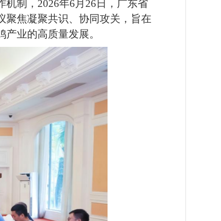
制，2026年6月26日，广东省
议聚焦凝聚共识、协同攻关，旨在
鸡产业的高质量发展。