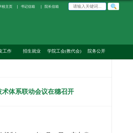
学校主页
|
书记信箱
|
院长信箱
友工作
招生就业
学院工会(教代会)
院务公开
技术体系联动会议在穗召开