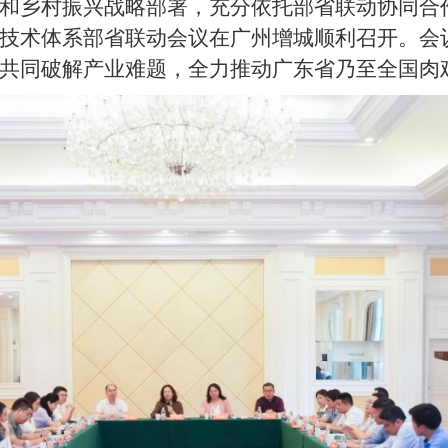
和乡村振兴战略部署，充分依托部省联动协同合作机
技术体系部省联动会议在广州增城顺利召开。会
共同破解产业难题，全力推动广东省乃至全国肉