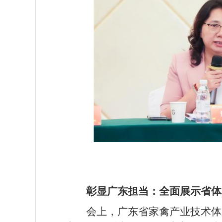
彰显广东担当：全面展示省体
会上，广东省家禽产业技术体