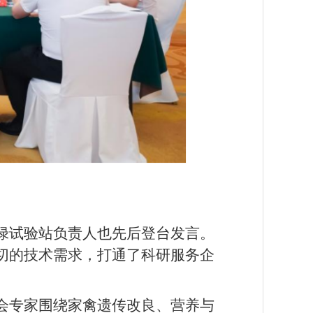
绿试验站负责人也先后登台发言。
切的技术需求，打通了科研服务企
会专家围绕家禽遗传改良、营养与