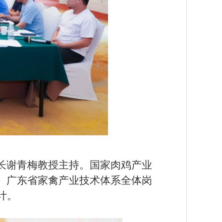
长谢青梅教授主持。国家肉鸡产业
。广东省家禽产业技术体系全体岗
计。