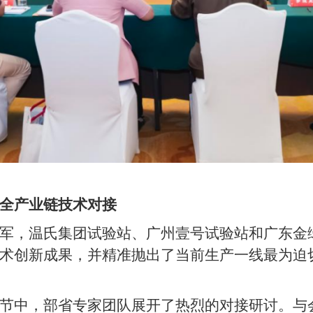
全产业链技术对接
军，温氏集团试验站、广州壹号试验站和广东金
术创新成果，并精准抛出了当前生产一线最为迫
节中，部省专家团队展开了热烈的对接研讨。与