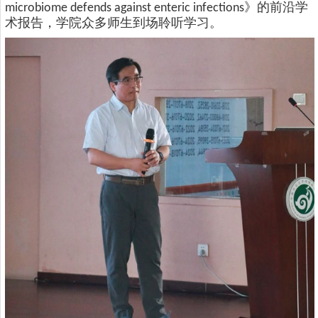
》的前沿学
microbiome defends against enteric infections
术报告，学院众多师生到场聆听学习。