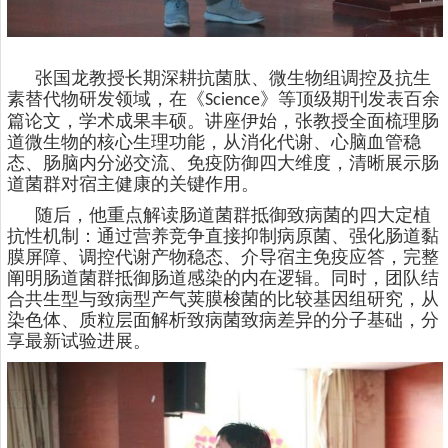
张国龙教授长期深耕抗菌肽、微生物组调控及抗生
素替代物研发领域，在《
》等顶级期刊发表百余
Science
篇论文，学术成果丰硕。讲座伊始，张教授全面梳理肠
道微生物的核心生理功能，从消化代谢、心脑血管稳
态、肠脑内分泌交流、免疫防御四大维度，清晰展示肠
道菌群对宿主健康的关键作用。
随后，他重点解读肠道菌群抵御致病菌的四大定植
抗性机制：通过营养竞争直接抑制病原菌、强化肠道黏
膜屏障、调控代谢产物稳态、介导宿主免疫应答，完整
阐明肠道菌群抵御肠道感染的内在逻辑。同时，团队结
合共生型与致病型产气荚膜梭菌的比较基因组研究，从
染色体、质粒层面解析致病菌致病差异的分子基础，分
享最新试验进展。