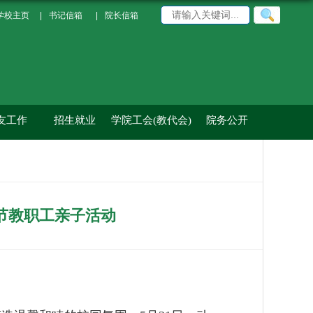
学校主页
|
书记信箱
|
院长信箱
友工作
招生就业
学院工会(教代会)
院务公开
童节教职工亲子活动