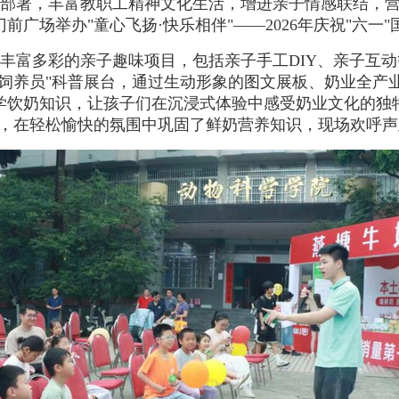
部署，丰富教职工精神文化生活，增进亲子情感联结，营
广场举办"童心飞扬·快乐相伴"——2026年庆祝"六一
丰富多彩的亲子趣味项目，包括亲子手工DIY、亲子互
牛饲养员"科普展台，通过生动形象的图文展板、奶业全产
学饮奶知识，让孩子们在沉浸式体验中感受奶业文化的独
答，在轻松愉快的氛围中巩固了鲜奶营养知识，现场欢呼