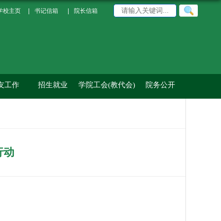
学校主页
|
书记信箱
|
院长信箱
友工作
招生就业
学院工会(教代会)
院务公开
行动