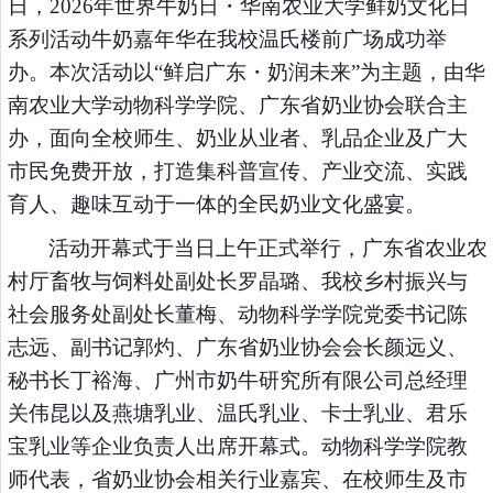
日，2026年世界牛奶日・华南农业大学鲜奶文化日
系列活动牛奶嘉年华在我校温氏楼前广场成功举
办。本次活动以“鲜启广东・奶润未来”为主题，由华
南农业大学动物科学学院、广东省奶业协会联合主
办，面向全校师生、奶业从业者、乳品企业及广大
市民免费开放，打造集科普宣传、产业交流、实践
育人、趣味互动于一体的全民奶业文化盛宴。
活动开幕式于当日上午正式举行，广东省农业农
村厅畜牧与饲料处副处长罗晶璐、我校乡村振兴与
社会服务处副处长董梅、动物科学学院党委书记陈
志远、副书记郭灼、广东省奶业协会会长颜远义、
秘书长丁裕海、广州市奶牛研究所有限公司总经理
关伟昆以及燕塘乳业、温氏乳业、卡士乳业、君乐
宝乳业等企业负责人出席开幕式。动物科学学院教
师代表，省奶业协会相关行业嘉宾、在校师生及市