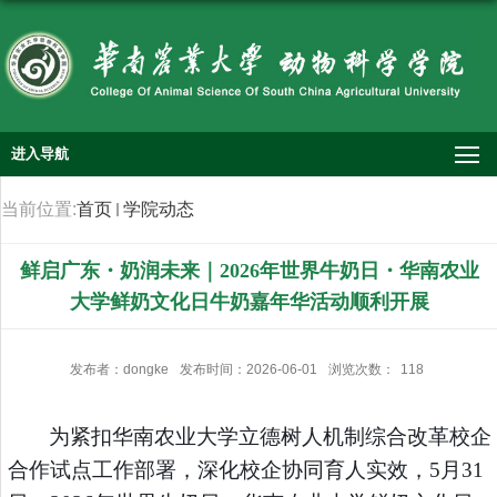
进入导航
当前位置:
首页
学院动态
鲜启广东・奶润未来｜2026年世界牛奶日・华南农业
大学鲜奶文化日牛奶嘉年华活动顺利开展
发布者：dongke
发布时间：2026-06-01
浏览次数：
118
为紧扣华南农业大学立德树人机制综合改革校企
合作试点工作部署，深化校企协同育人实效，
5月31