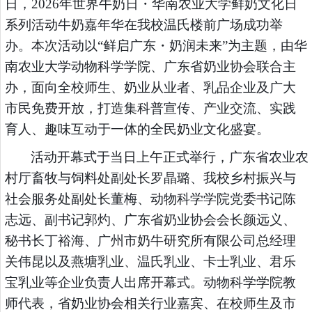
日，2026年世界牛奶日・华南农业大学鲜奶文化日
系列活动牛奶嘉年华在我校温氏楼前广场成功举
办。本次活动以“鲜启广东・奶润未来”为主题，由华
南农业大学动物科学学院、广东省奶业协会联合主
办，面向全校师生、奶业从业者、乳品企业及广大
市民免费开放，打造集科普宣传、产业交流、实践
育人、趣味互动于一体的全民奶业文化盛宴。
活动开幕式于当日上午正式举行，广东省农业农
村厅畜牧与饲料处副处长罗晶璐、我校乡村振兴与
社会服务处副处长董梅、动物科学学院党委书记陈
志远、副书记郭灼、广东省奶业协会会长颜远义、
秘书长丁裕海、广州市奶牛研究所有限公司总经理
关伟昆以及燕塘乳业、温氏乳业、卡士乳业、君乐
宝乳业等企业负责人出席开幕式。动物科学学院教
师代表，省奶业协会相关行业嘉宾、在校师生及市