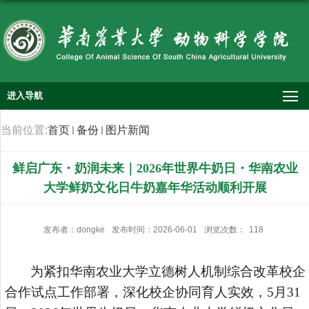
进入导航
当前位置:
首页
备份
图片新闻
鲜启广东・奶润未来｜2026年世界牛奶日・华南农业
大学鲜奶文化日牛奶嘉年华活动顺利开展
发布者：dongke
发布时间：2026-06-01
浏览次数：
118
为紧扣华南农业大学立德树人机制综合改革校企
合作试点工作部署，深化校企协同育人实效，
5月31