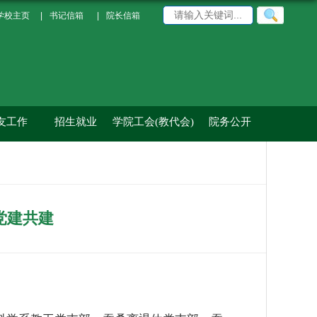
学校主页
|
书记信箱
|
院长信箱
友工作
招生就业
学院工会(教代会)
院务公开
党建共建