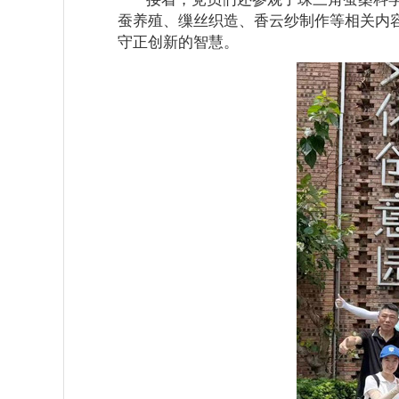
蚕养殖、缫丝织造、香云纱制作等相关内
守正创新的智慧。