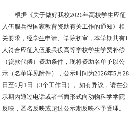
根据《
关于做好我校
202
6
年高校学生应征
入伍服兵役国家教育资助有关工作的通知》相
关要求，
经学生申请、
学院初审
，本学期共有
1
人符合应征入伍服兵役高等学校学生学费补偿
（贷款代偿）资助条件
，
现将资助名单予以公
示（名单详见附件），公示时间为
202
6
年
5
月
28
日至
6
月
1
日
（
3
个工作日
）
。如有异议，
请在公
示期内通过电话或者书面形式向
动物科学学院
反映，匿名反映或超过公示期反映不予受理。