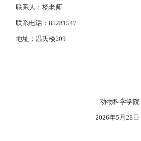
联
系
人：
杨
老师
联系电话：
85281547
地
址：
温氏楼
209
动物科学学院
202
6
年
5
月
28
日