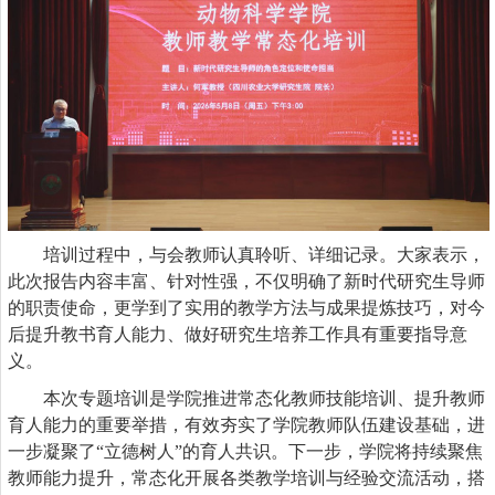
培训过程中，
与会
教师认真聆听、详细记录。
大家
表示，
此次报告内容
丰富
、针对性强，
不仅
明确了新时代研究生导师
的职责使命，
更
学到了实用的教学方法与成果提炼技巧，对今
后提升教书育人能力、做好研究生培养工作具有重要指导意
义。
本
次专题培训是学院推进常态化教师技能培训、提升教师
育人能力的重要举措，有效夯实了学院教师队伍建设基础，进
一步凝聚了
“立德树人”的育人共识。下一步，学院将持续聚焦
教师能力提升，常态化开展各类教学培训
与
经验交流活动，搭