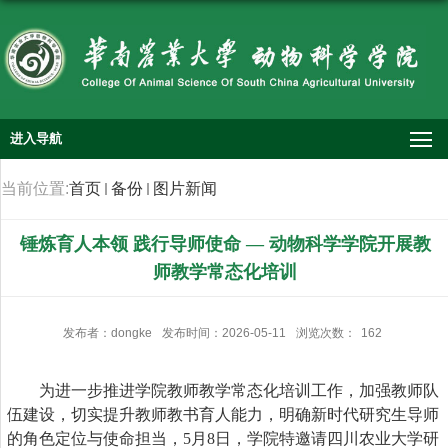
进入导航
当前位置:
首页
备份
图片新闻
锤炼育人本领 践行导师使命 — 动物科学学院开展教
师教学常态化培训
发布者：dongke
发布时间：2026-05-11
浏览次数：
162
为
进一步
推进学院教师教学常态化培训工作，
加强
教师队
伍建设，切实提升
教师
教书育人能力，明确新时代研究生导师
的角色定位与使命担当，
5月8日
，学院特邀请
四川农业大学研