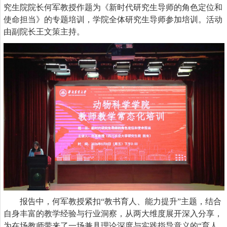
究生院院长何军教授作题为
《新时代研究生导师的角色定位和
使命担当》
的
专题
培训，
学院
全体研究生导师参加培训。活动
由副院长王文策主持。
报告中，何军教授
紧扣
“教书育人、能力提升”
主题
，结合
自身丰富的教学经验与行业洞察，从两大维度展开深入分享，
为
在场教师
带来了一场兼具理论深度与实践指导意义的
“育人