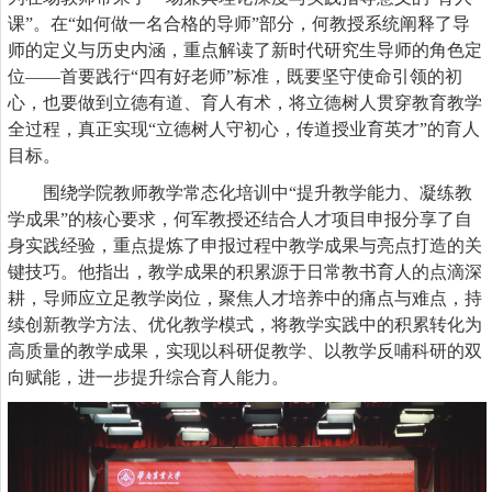
课”。在“如何做一名合格的导师”
部分
，
何教授系统
阐释了导
师的定义与历史内涵，重点解读了新时代研究生导师的角色定
位
——首要践行“四有好老师”标准，既要坚守使命引领的初
心，也要做到立德有道、育人有术
，
将立德树人贯穿教育教学
全过程，真正实现
“立德树人守初心，传道授业育英才”的育人
目标。
围绕
学院教师教学常态化培训中
“提升教学能力、凝练教
学成果”的核心要求，
何军教授还结合
人才项目申报分享了自
身实践
经验
，重点提炼了申报过程中教学成果
与
亮点打造
的关
键
技巧。
他指出，
教学成果的积累源于日常教书育人的点滴深
耕，
导师应
立足教学岗位，聚焦人才培养
中的
痛点
与
难点，
持
续
创新教学方法、优化教学模式，将教学实践中的积累转化为
高质量的教学成果，
实现
以科研促教学、以教学反哺科研的双
向赋能，进一步提升综合育人能力。