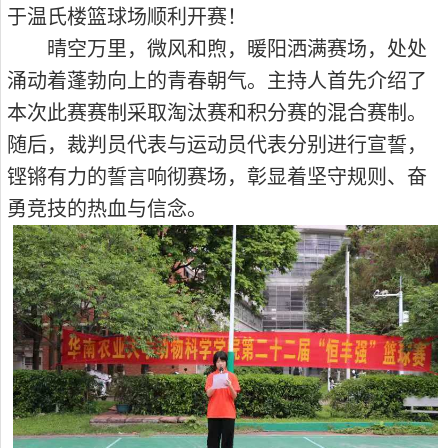
于温氏楼篮球场顺利开赛！
晴空万里，微风和煦，暖阳洒满赛场，处处
涌动着蓬勃向上的青春朝气。主持人首先介绍了
本次此赛赛制采取淘汰赛和积分赛的混合赛制。
随后，裁判员代表与运动员代表分别进行宣誓，
铿锵有力的誓言响彻赛场，彰显着坚守规则、奋
勇竞技的热血与信念。