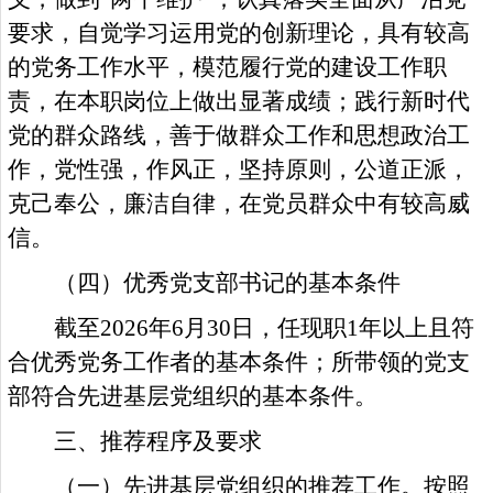
要求，自觉学习运用党的创新理论，具有较高
的党务工作水平，模范履行党的建设工作职
责，在本职岗位上做出显著成绩；践行新时代
党的群众路线，善于做群众工作和思想政治工
作，党性强，作风正，坚持原则，公道正派，
克己奉公，廉洁自律，在党员群众中有较高威
信。
（四）优秀党支部书记的基本条件
截至2026年6月30日，任现职1年以上且符
合优秀党务工作者的基本条件；所带领的党支
部符合先进基层党组织的基本条件。
三、推荐程序及要求
（一）先进基层党组织的推荐工作。按照