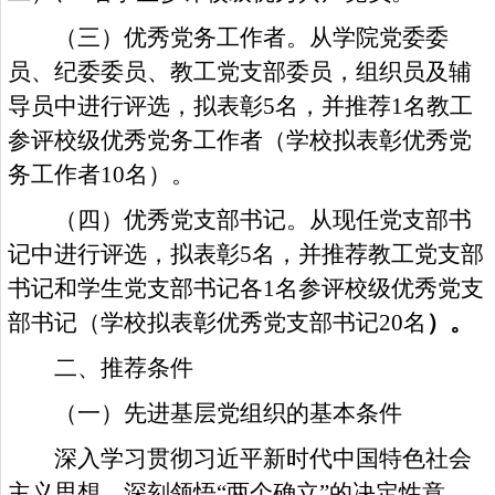
（三）优秀党务工作者。从学院党委委
员、纪委委员、教工党支部委员，组织员及辅
导员中进行评选，拟表彰5名，
并推荐1名教工
参评校级优秀党务工作者（学校
拟表彰优秀党
务工作者10名
）。
（四）优秀党支部书记。从现任党支部书
记中进行评选，拟表彰5名，并推荐教工党支部
书记和学生党支部书记各1名参评
校级优秀党支
部书记（学校
拟表彰优秀党支部书记20名
）
。
二、推荐条件
（一）先进基层党组织的基本条件
深入学习贯彻习近平新时代中国特色社会
主义思想，深刻领悟“两个确立”的决定性意