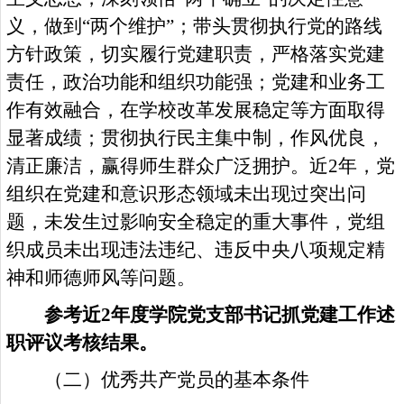
义，做到“两个维护”；带头贯彻执行党的路线
方针政策，切实履行党建职责，严格落实党建
责任，政治功能和组织功能强；党建和业务工
作有效融合，在学校改革发展稳定等方面取得
显著成绩；贯彻执行民主集中制，作风优良，
清正廉洁，赢得师生群众广泛拥护。近2年，党
组织在党建和意识形态领域未出现过突出问
题，未发生过影响安全稳定的重大事件，党组
织成员未出现违法违纪、违反中央八项规定精
神和师德师风等问题。
参考近2年度学院党支部书记抓党建
工作
述
职评议
考核
结果。
（二）优秀共产党员的基本条件