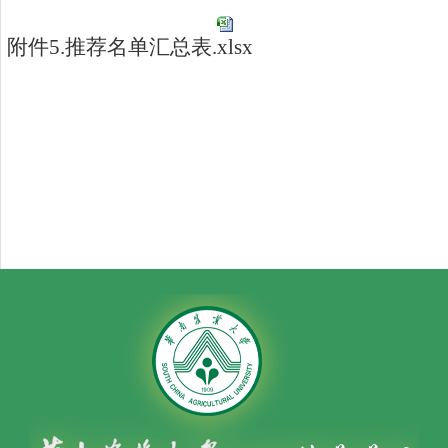
附件5.推荐名单汇总表.xlsx