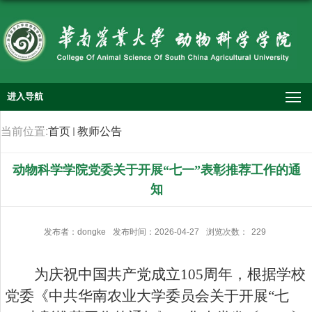
进入导航
当前位置:
首页
教师公告
动物科学学院党委关于开展“七一”表彰推荐工作的通
知
发布者：dongke
发布时间：2026-04-27
浏览次数：
229
为庆祝中国共产党成立105周年，根据学校
党委《中共华南农业大学委员会关于开展“七