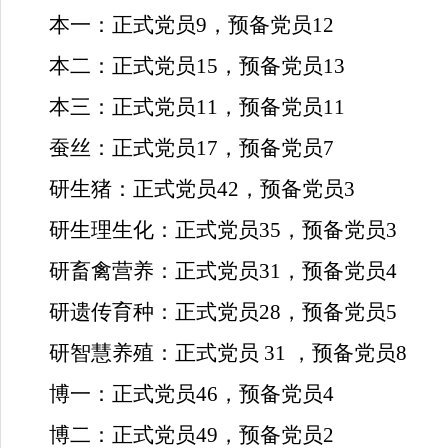
本一：正式党员9，预备党员12
本二：正式党员15，预备党员13
本三：正式党员11，预备党员11
蚕丝：正式党员17，预备党员7
研生猪：正式党员42，预备党员3
研生理生化：正式党员35，预备党员3
研畜禽营养：正式党员31，预备党员4
研遗传育种：正式党员28，预备党员5
研智慧养殖：正式党员 31 ，预备党员8
博一：正式党员46，预备党员4
博二：正式党员49，预备党员2