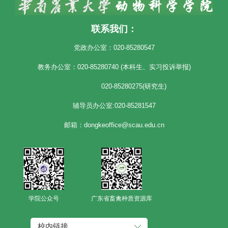
联系我们：
党政办公室：020-85280547
教务办公室：020-85280740 (本科生、实习投诉举报)
020-85280275(研究生)
辅导员办公室:020-85281547
邮箱：dongkeoffice@scau.edu.cn
学院公众号
广东省畜禽种质资源库
校内链接