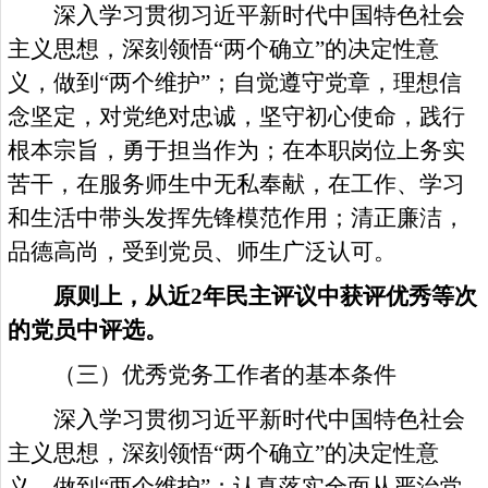
深入学习贯彻习近平新时代中国特色社会
主义思想，深刻领悟“两个确立”的决定性意
义，做到“两个维护”；自觉遵守党章，理想信
念坚定，对党绝对忠诚，坚守初心使命，践行
根本宗旨，勇于担当作为；在本职岗位上务实
苦干，在服务师生中无私奉献，在工作、学习
和生活中带头发挥先锋模范作用；清正廉洁，
品德高尚，受到党员、师生广泛认可。
原则上，从近2年民主评议中获评优秀等次
的党员中评选。
（三）优秀党务工作者的基本条件
深入学习贯彻习近平新时代中国特色社会
主义思想，深刻领悟“两个确立”的决定性意
义，做到“两个维护”；认真落实全面从严治党