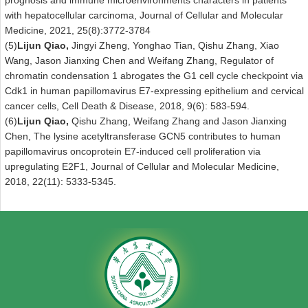
prognosis and immune microenvironments characters in patients
with hepatocellular carcinoma, Journal of Cellular and Molecular
Medicine, 2021, 25(8):3772-3784
(5)
Lijun Qiao,
Jingyi Zheng, Yonghao Tian, Qishu Zhang, Xiao
Wang, Jason Jianxing Chen and Weifang Zhang, Regulator of
chromatin condensation 1 abrogates the G1 cell cycle checkpoint via
Cdk1 in human papillomavirus E7-expressing epithelium and cervical
cancer cells, Cell Death & Disease, 2018, 9(6): 583-594.
(6)
Lijun Qiao,
Qishu Zhang, Weifang Zhang and Jason Jianxing
Chen, The lysine acetyltransferase GCN5 contributes to human
papillomavirus oncoprotein E7-induced cell proliferation via
upregulating E2F1, Journal of Cellular and Molecular Medicine,
2018, 22(11): 5333-5345.