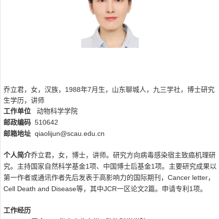
1988
7
乔立君，女，汉族，
年
月生，山东聊城人，九三学社，博士研究
生学历，讲师
工作单位
动物科学学院
510642
邮政编码
qiaolijun@scau.edu.cn
邮箱地址
个人简介
乔立君，女，博士，讲师。研究方向病毒感染宿主致癌机理研
1
1
究。主持国家自然科学基金
项、中国博士后基金
项。主要研究成果以
Cancer letter
第一作者或通讯作者先后发表于高影响力的国际期刊，
，
Cell Death and Disease
JCR
2
1
等，其中
一区论文
篇。申请专利
项。
工作经历