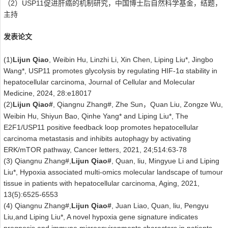
2
USP11
（
）
促进肝癌的机制研究，中国博士后自然科学基金，结题，
主持
发表论文
(1)
Lijun Qiao
, Weibin Hu, Linzhi Li, Xin Chen, Liping Liu*, Jingbo
Wang*, USP11 promotes glycolysis by regulating HIF‐1α stability in
hepatocellular carcinoma, Journal of Cellular and Molecular
Medicine, 2024, 28:e18017
(2)
Lijun Qiao#
, Qiangnu Zhang#, Zhe Sun
Quan Liu, Zongze Wu,
，
Weibin Hu, Shiyun Bao, Qinhe Yang* and Liping Liu*, The
E2F1/USP11 positive feedback loop promotes hepatocellular
carcinoma metastasis and inhibits autophagy by activating
ERK/mTOR pathway, Cancer letters, 2021, 24;514:63-78
(3) Qiangnu Zhang#,
Lijun Qiao#
, Quan, liu, Mingyue Li and Liping
Liu*, Hypoxia associated multi-omics molecular landscape of tumour
tissue in patients with hepatocellular carcinoma, Aging, 2021,
13(5):6525-6553
(4) Qiangnu Zhang#,
Lijun Qiao#
, Juan Liao, Quan, liu, Pengyu
Liu,and Liping Liu*, A novel hypoxia gene signature indicates