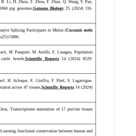
, B. Li, H. Zhou, Z. Zhou, F. Zhao, Q. Wang, Y. Pan,
 1060 pig genomes,
Genome Biology
25 (2024) 116.
ative Splicing Participates in Melon (
Cucumis melo
ms25115886.
Sarti, M. Pasquini, M. Amills, E. Lasagna, Population
cattle breeds,
Scientific Reports
14 (2024) 8529.
rf, H. Acloque, E. Giuffra, F. Pitel, S. Lagarrigue,
ation across 47 tissues,
Scientific Reports
14 (2024)
hou, Transcriptome annotation of 17 porcine tissues
, Learning functional conservation between human and