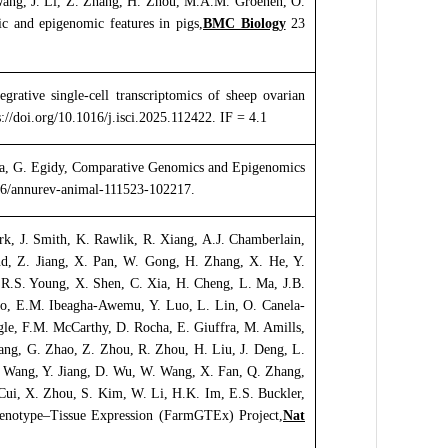
 Wang, J. Li, Z. Zhang, H. Zhou, M.A.M. Groenen, O.
c and epigenomic features in pigs,
BMC Biology
23
egrative single-cell transcriptomics of sheep ovarian
://doi.org/10.1016/j.isci.2025.112422. IF = 4.1
fra, G. Egidy, Comparative Genomics and Epigenomics
146/annurev-animal-111523-102217.
rk, J. Smith, K. Rawlik, R. Xiang, A.J. Chamberlain,
d, Z. Jiang, X. Pan, W. Gong, H. Zhang, X. He, Y.
 R.S. Young, X. Shen, C. Xia, H. Cheng, L. Ma, J.B.
ao, E.M. Ibeagha-Awemu, Y. Luo, L. Lin, O. Canela-
le, F.M. McCarthy, D. Rocha, E. Giuffra, M. Amills,
iang, G. Zhao, Z. Zhou, R. Zhou, H. Liu, J. Deng, L.
Y. Wang, Y. Jiang, D. Wu, W. Wang, X. Fan, Q. Zhang,
Cui, X. Zhou, S. Kim, W. Li, H.K. Im, E.S. Buckler,
Genotype–Tissue Expression (FarmGTEx) Project,
Nat