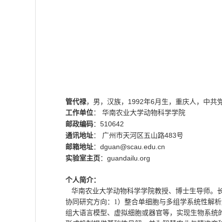
1992
6
管代禄
，男，汉族，
年
月生，重庆人，中共
工作单位
：
华南农业大学动物科学学院
510642
邮政编码
：
483
通讯地址
：
广州市天河区五山路
号
dguan@scau.edu.cn
邮箱地址
：
guandailu
.org
实验室主页
：
个人简介：
华南农业大学动物科学学院教授、博士生导师。长
协同研究方向：
1
）整合单细胞与多组学系统性解析
组大语言模型、虚拟细胞或器官等，实现生物系统