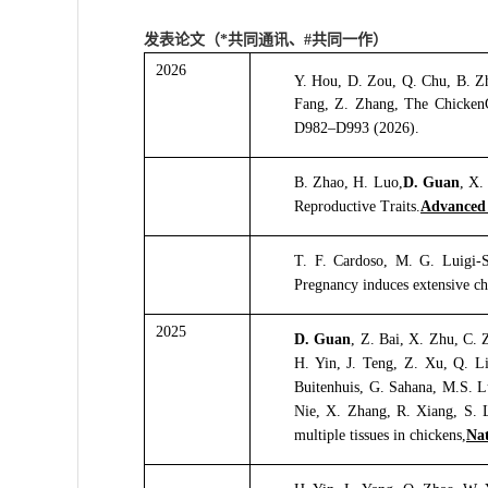
发表论文（*共同通讯、#共同一作）
2026
Y. Hou, D. Zou, Q. Chu, B. Z
Fang, Z. Zhang, The ChickenGT
D982–D993 (2026).
B. Zhao, H. Luo,
D. Guan
, X.
Reproductive Traits.
Advanced 
T. F. Cardoso, M. G. Luigi-
Pregnancy induces extensive cha
2025
D. Guan
, Z. Bai, X. Zhu, C. 
H. Yin, J. Teng, Z. Xu, Q. L
Buitenhuis, G. Sahana, M.S. L
Nie, X. Zhang, R. Xiang, S. 
multiple tissues in chickens,
Nat