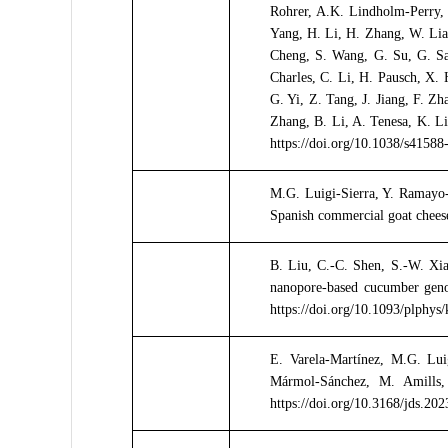
Rohrer, A.K. Lindholm-Perry, 
Yang, H. Li, H. Zhang, W. Liao
Cheng, S. Wang, G. Su, G. S
Charles, C. Li, H. Pausch, X. 
G. Yi, Z. Tang, J. Jiang, F. Z
Zhang, B. Li, A. Tenesa, K. Li
https://doi.org/10.1038/s4158
M.G. Luigi-Sierra, Y. Ramayo
Spanish commercial goat chees
B. Liu, C.-C. Shen, S.-W. Xia
nanopore-based cucumber genom
https://doi.org/10.1093/plphys/
E. Varela-Martínez, M.G. Luig
Mármol-Sánchez, M. Amills,
https://doi.org/10.3168/jds.20