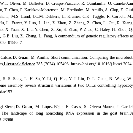
W.T. Oliver, M. Ballester, D. Crespo-Piazuelo, R. Quintanilla, O. Canela-Xa
, T. Chen, P. Karlskov-Mortensen, M. Fredholm, M. Amills, A. Clop, E. Giuffr
ahana, M.S. Lund, J.C.M. Dekkers, L. Kramer, C.K. Tuggle, R. Corbett, M
Hu, L. Frantz, Y. Luo, L. Lin, Z. Zhou, Z. Zhang, Z. Chen, L. Cui, R. Xiang
hao, X. Yuan, X. Liu, Y. Chen, X. Xu, S. Zhao, P. Zhao, C. Haley, H. Zhou, Q
, G.E. Liu, Z. Zhang, L. Fang, A compendium of genetic regulatory effects acr
8-023-01585-7.
-Caldas,
D. Guan
, M. Amills, Short communication: Comparing the microbiota 
es,
Livestock Science
285 (2024) 105496. https://doi.org/10.1016/j.livsci.2024
, S.-S. Song, L.-H. Su, Y. Li, Q. Hao, Y.-J. Liu, D.-L. Guan, N. Wang, W.
e assembly reveals structural variations at two QTLs controlling hypocotyl
kiae153.
i-Sierra,
D. Guan
, M. López-Béjar, E. Casas, S. Olvera-Maneu, J. Garde
 The landscape of long noncoding RNA expression in the goat brain,
J
23-23966.