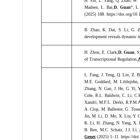
H. Yin, L. Yang, Q. Zhao, W. 
Madsen, L. Bai,
D. Guan
*, L.
(2025) 188. https://doi.org/10
B. Zhao, K. Dai, S. Li, G. 
development reveals dynamic tra
H. Zhou, E. Clark,
D. Guan
, 
of Transcriptional Regulation,
A
L. Fang, J. Teng, Q. Lin, Z. B
M.E. Goddard, M. Littlejohn,
Zhang, N. Gao, J. He, G. Yi, 
Cole, R.L. Baldwin, C. Li, C.
Xandri, M.F.L. Derks, R.P.M.A
A. Clop, M. Ballester, G. Tos
Jin, M. Li, D. Mo, X. Liu, Y. 
K. Li, H. Zhang, N. Yang, X. 
B. Ren, M.C. Schatz, J.J. Li
Genet
(2025) 1–11. https://do