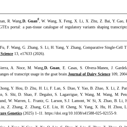
#
han, R. Wang,
D. Guan
, W. Wang, X. Feng, X. Li, X. Zhu, Z. Bai, Y. Gao, 
Ex portal: a pan-tissue catalogue of regulatory variants shaping transcript
 Fu, F. Wang, G. Zhang, S. Li, H. Yang, Y. Zhang, Comparative Single-Cell Tr
Science
13, e17633 (2026).
Sierra, A. Noce, M. Wang,
D. Guan
, E. Casas, S. Olvera-Maneu, J. Garde
nges of transcript usage in the goat brain.
Journal of Dairy Science
109, 2004
Zhong, Y. Hou, D. Zhu, H. Li, F. Lan, S. Diao, Y. Yao, B. Zhao, X. Li, Z. P
in, S. Shi, D. Shao, F. Degalez, S. Lagarrigue, Y. Wang, M. Wang, M. Pen
und, W. Warren, L. Frantz, G. Larson, S.J. Lamont, W. Si, X. Zhao, B. Li,
Liu, Z. Zhang, Z. Zhang, G.E. Liu, H. Cheng, N. Yang, X. Hu, H. Zhou, L. 
ure Genetics
(2025) 1–11. https://doi.org/10.1038/s41588-025-02155-9.