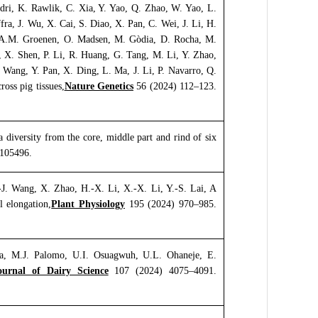
ndri, K. Rawlik, C. Xia, Y. Yao, Q. Zhao, W. Yao, L.
a, J. Wu, X. Cai, S. Diao, X. Pan, C. Wei, J. Li, H.
.A.M. Groenen, O. Madsen, M. Gòdia, D. Rocha, M.
, X. Shen, P. Li, R. Huang, G. Tang, M. Li, Y. Zhao,
. Wang, Y. Pan, X. Ding, L. Ma, J. Li, P. Navarro, Q.
oss pig tissues,
Nature Genetics
56 (2024) 112–123.
diversity from the core, middle part and rind of six
.105496.
-J. Wang, X. Zhao, H.-X. Li, X.-X. Li, Y.-S. Lai, A
 elongation,
Plant Physiology
195 (2024) 970–985.
la, M.J. Palomo, U.I. Osuagwuh, U.L. Ohaneje, E.
ournal of Dairy Science
107 (2024) 4075–4091.