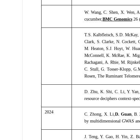
W. Wang, C. Shen, X. Wen, A.
cucumber,
BMC Genomics
26 (
T.S. Kalbfleisch, S.D. McKay,
Clark, S. Clarke, N. Cockett, 
M. Heaton, S.J. Hoyt, W. Huan
McConnell, K. McRae, K. Miga, 
Rachagani, A. Rhie, M. Rijnkel
C. Stull, G. Tosser-Klopp, G.
Rosen, The Ruminant Telomere
D. Zhu, K. Shi, C. Li, Y. Yan,
resource deciphers context-specif
2024
C. Zhong, X. Li,
D. Guan
, B.
by multidimensional GWAS an
J. Teng, Y. Gao, H. Yin, Z. B