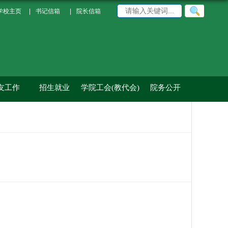
学校主页
|
书记信箱
|
院长信箱
友工作
招生就业
学院工会(教代会)
院务公开