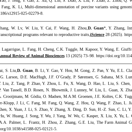
Yao, J. Teng, Y. Gao, Z. Xu, Q. Lin, S. Diao, X. Liu, F. Zhao, Z. Zhou, Q.
 Fang, K. Li, Multi-dimensional annotation of porcine variants using genomi
.1186/s12915-025-02279-8.
Zhang, W. Lv, W. Liu, Y. Cai, F. Wang, H. Zhou,
D. Guan
*, Y. Zhang, Int
nscriptional programs relevant to reproductive traits,
iScience
28 (2025). https
S. Lagarrigue, L. Fang, H. Cheng, C.K. Tuggle, M. Kapoor, Y. Wang, E. Giuf
nnual Review of Animal Biosciences
13 (2025) 73–98. https://doi.org/10.1
ai, S. Liu,
D. Guan
, B. Li, Y. Gao, Y. Hou, M. Gong, Z. Pan, Y. Yu, E.L. Cla
 G. Larson, D.E. MacHugh, J.F. O’Grady, P. Sørensen, G. Sahana, M.S. Lun
Y. Liu, Z. Tang, P. Zhao, Y. Zhou, L. Fu, X. Wang, D. Hao, L. Liu, S. Chen,
P. Van Tassell, B.D. Rosen, N. Bhowmik, J. Lunney, W. Liu, L. Guan, X. Zh
. Crooijmans, M. Gòdia, O. Madsen, M.A.M. Groenen, J.E. Koltes, C.K. Tugg
ser-Klopp, J. Li, C. Fang, M. Fang, Q. Wang, Z. Hou, Q. Wang, F. Zhao, L. J
Chen, X. Yuan, J. Li, S. Zhao, Y. Zhang, X. Ding, D. Sun, H.-Z. Sun, C. Li, 
Hu, W. Huang, J. Song, Y. Wu, J. Yang, W. Wu, C. Kasper, X. Liu, X. Yu, L. 
, A.A. Palmer, L. Frantz, H. Zhou, Z. Zhang, G.E. Liu, The Farm Animal 
i.org/10.1038/s41588-025-02121-5.