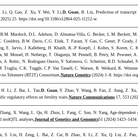
 Li, Q. Gao, Z. Xu, Y. Wei, Y. Li,
D. Guan
, B. Liu, Prediction of transcript
2025) 25. https://doi.org/10.1186/s12864-025-11212-w.
 B.M. Murdoch, D.L. Adelson, D. Almansa-Villa, G. Becker, L.M. Beckett, M.J
C. Couldrey, B.W. Davis, C.G. Elsik, T. Faraut, Y. Gao, C. Genet, P. Grady, J
g, E. Jarvis, J. Kalleberg, H. Khatib, K.-P. Koepfi, J. Koltes, S. Koren, C
M. Mousel, H. Neibergs, T. Olagunju, M. Pennell, B. Petry, M. Pewsner, A.M.
s, A. Robic, N. Rodriguez Osorio, Y. Safonova, G. Schettini, R.D. Schnabel, N.
M. Traglia, C.K. Tuggle, C.P. Van Tassell, C. Watson, R. Weikard, K. Wimmer
-to-Telomere (RT2T) Consortium,
Nature Genetics
(2024) 1–8. https://doi.o
 H. Li, Z. Bai, L. Tan,
D. Guan
, Y. Zhao, Y. Wang, B. Fan, Z. Jiang, Z. X
ic regulatory effects on fertility traits.
Nature Communications
17, 553 (202
 Zhang, X. Wang, L. Qu, H. Zhou, L. Fang, C. Sun, N. Yang, Age-dependent ge
d molQTL analyses,
Journal of Genetics and Genomics
51 (2024) 1423–1434. 
ai, S. Liu, H. Zeng, L. Bai, Z. Cai, B. Zhao, X. Li, Z. Xu, Q. Lin, Z. Pan