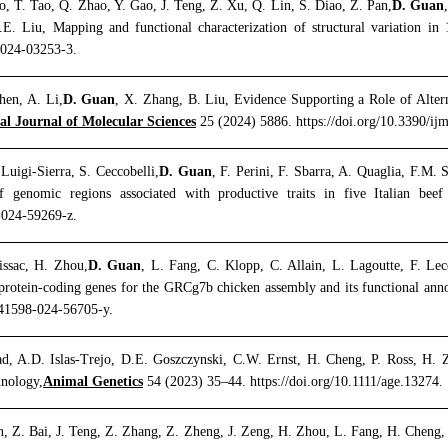
o, T. Tao, Q. Zhao, Y. Gao, J. Teng, Z. Xu, Q. Lin, S. Diao, Z. Pan,
D. Guan
. Liu, Mapping and functional characterization of structural variation in
-024-03253-3.
hen, A. Li,
D. Guan
, X. Zhang, B. Liu, Evidence Supporting a Role of Altern
al Journal of Molecular Sciences
25 (2024) 5886. https://doi.org/10.3390/ij
uigi-Sierra, S. Ceccobelli,
D. Guan
, F. Perini, F. Sbarra, A. Quaglia, F.M. 
of genomic regions associated with productive traits in five Italian beef 
-024-59269-z.
issac, H. Zhou,
D. Guan
, L. Fang, C. Klopp, C. Allain, L. Lagoutte, F. Lece
rotein-coding genes for the GRCg7b chicken assembly and its functional annot
/s41598-024-56705-y.
d, A.D. Islas-Trejo, D.E. Goszczynski, C.W. Ernst, H. Cheng, P. Ross, H. Z
hnology,
Animal Genetics
54 (2023) 35–44. https://doi.org/10.1111/age.13274.
n, Z. Bai, J. Teng, Z. Zhang, Z. Zheng, J. Zeng, H. Zhou, L. Fang, H. Cheng