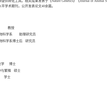
种提供转化工具。相关成果发表于《
Nature Genetics
》《
Journal of Animal 
水平学术期刊，公开发表论文
40
余篇。
学院
教授
动物科学系
助理研究员
物科学系
博士后 研究员
牧学
博士
种与繁殖
硕士
学
学士