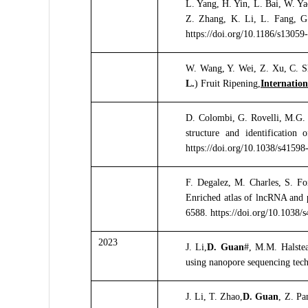
L. Yang, H. Yin, L. Bai, W. Ya
Z. Zhang, K. Li, L. Fang, G.E
https://doi.org/10.1186/s13059
W. Wang, Y. Wei, Z. Xu, C. S
L.
) Fruit Ripening,
Internation
D. Colombi, G. Rovelli, M.G. L
structure and identification 
https://doi.org/10.1038/s41598
F. Degalez, M. Charles, S. Fo
Enriched atlas of lncRNA and p
6588. https://doi.org/10.1038
2023
J. Li,
D. Guan
#, M.M. Halstea
using nanopore sequencing tec
J. Li, T. Zhao,
D. Guan
, Z. Pa