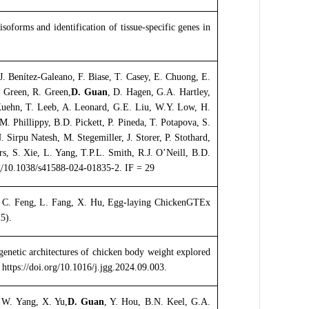
 isoforms and identification of tissue-specific genes in
. Benítez-Galeano, F. Biase, T. Casey, E. Chuong, E.
. Green, R. Green,
D. Guan
, D. Hagen, G.A. Hartley,
. Kuehn, T. Leeb, A. Leonard, G.E. Liu, W.Y. Low, H.
 Phillippy, B.D. Pickett, P. Pineda, T. Potapova, S.
 Sirpu Natesh, M. Stegemiller, J. Storer, P. Stothard,
s, S. Xie, L. Yang, T.P.L. Smith, R.J. O’Neill, B.D.
rg/10.1038/s41588-024-01835-2. IF = 29
u, C. Feng, L. Fang, X. Hu, Egg-laying ChickenGTEx
5).
netic architectures of chicken body weight explored
https://doi.org/10.1016/j.jgg.2024.09.003.
, W. Yang, X. Yu,
D. Guan
, Y. Hou, B.N. Keel, G.A.