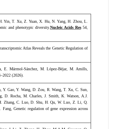
H. Yin, T. Xu, Z. Yuan, X. Hu, N. Yang, H. Zhou, L.
omic and phenotypic diversity.
Nucleic Acids Res
54,
anscriptomic Atlas Reveals the Genetic Regulation of
la, E. Mármol-Sánchez, M. López-Béjar, M. Amills,
–2022 (2026).
an, Y. Gao, Y. Wang, D. Zou, R. Wang, T. Xu, C. Sun,
g, D. Rocha, M. Charles, J. Smith, K. Watson, A.J.
 H. Zhang, C. Luo, D. Shu, H. Qu, W. Luo, Z. Li, Q.
Fang, Genetic regulation of gene expression across