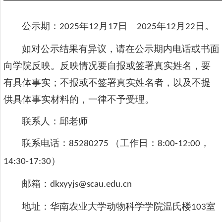
公示期：
年
月
日
—
年
月
日。
202
5
12
17
202
5
12
22
如对公示结果有异议，请在公示期内电话或书面
向学院反映。反映情况要自报或签署真实姓名，要
有具体事实；不报或不签署真实姓名者，以及不提
供具体事实材料的，一律不予受理。
联系人：邱老师
联系
电话：
（工作日：
，
85280275
8:00-12:00
）
14:30-17:30
邮箱：
dkxyyjs@scau.edu.cn
地址：华南农业大学
动物科学学院温氏楼
室
103