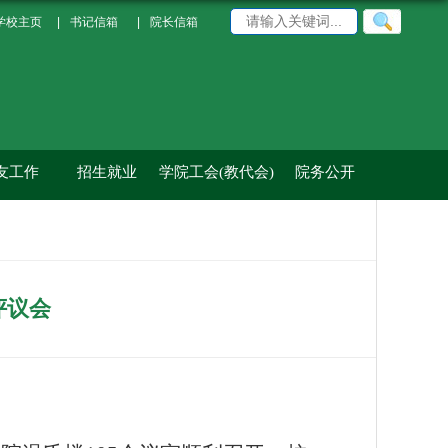
学校主页
|
书记信箱
|
院长信箱
友工作
招生就业
学院工会(教代会)
院务公开
评议会