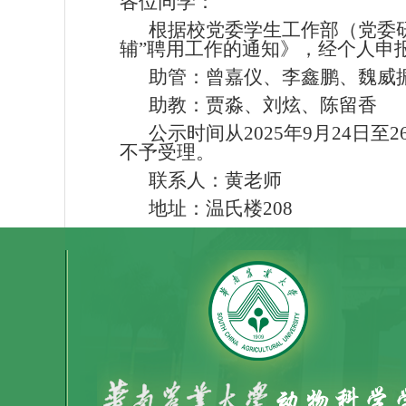
各位同学：
根据校党委学生工作部（党委研
辅”聘用工作的通知》，经个人申
助管：曾嘉仪、李鑫鹏、魏威
助教：贾淼、刘炫、陈留香
公示时间从
2025年9月24
不予受理。
联系人：黄老师
地址：温氏楼208