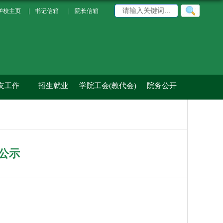
学校主页
|
书记信箱
|
院长信箱
友工作
招生就业
学院工会(教代会)
院务公开
公示