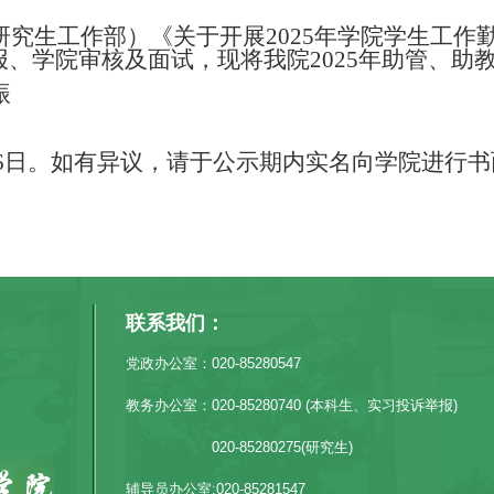
究生工作部）《关于开展2025年学院学生工作
报、学院审核及面试，现将我院2025年助管、助
振
日至26日。如有异议，请于公示期内实名向学院进
联系我们：
党政办公室：020-85280547
教务办公室：020-85280740 (本科生、实习投诉举报)
020-85280275(研究生)
辅导员办公室:020-85281547