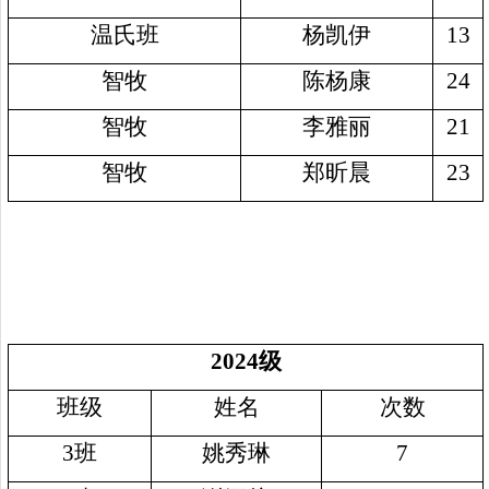
温氏班
杨凯伊
13
智牧
陈杨康
24
智牧
李雅丽
21
智牧
郑昕晨
23
2024
级
班级
姓名
次数
3
班
姚秀琳
7