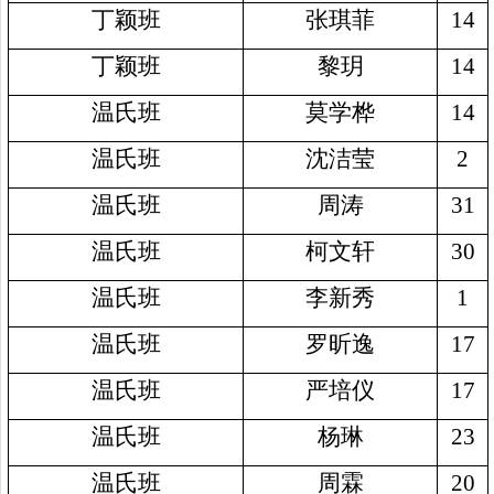
丁颖班
张琪菲
14
丁颖班
黎玥
14
温氏班
莫学桦
14
温氏班
沈洁莹
2
温氏班
周涛
31
温氏班
柯文轩
30
温氏班
李新秀
1
温氏班
罗昕逸
17
温氏班
严培仪
17
温氏班
杨琳
23
温氏班
周霖
20