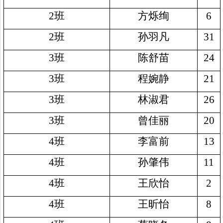
2
班
方烁绚
6
2
班
孙羽凡
31
3
班
陈舒苗
24
3
班
程婉静
21
3
班
林淑君
26
3
班
曾佳丽
20
4
班
李富前
13
4
班
孙肇伟
11
4
班
王欣怡
2
4
班
王昕怡
8