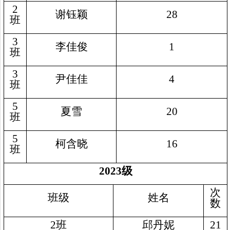
2
谢钰颖
28
班
3
李佳俊
1
班
3
尹佳佳
4
班
5
夏雪
20
班
5
柯含晓
16
班
2023
级
次
班级
姓名
数
2
班
邱丹妮
21