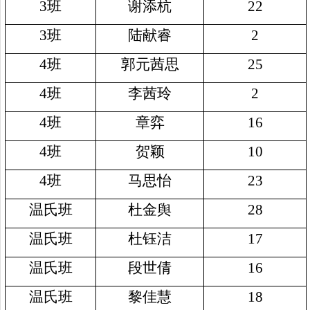
3
班
谢添杭
22
3
班
陆献睿
2
4
班
郭元茜思
25
4
班
李茜玲
2
4
班
章弈
16
4
班
贺颖
10
4
班
马思怡
23
温氏班
杜金舆
28
温氏班
杜钰洁
17
温氏班
段世倩
16
温氏班
黎佳慧
18