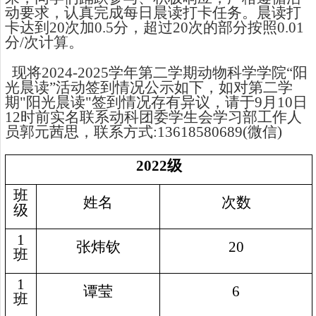
动要求，认真完成每日晨读打卡任务。晨读打
卡达到20次加0.5分，超过20次的部分按照0.01
分/次计算。
现将2024-2025学年第二学期动物科学学院“阳
光晨读”活动签到情况公示如下，如对第二学
期"阳光晨读"签到情况存有异议，请于9月10日
12时前实名联系动科团委学生会学习部工作人
员郭元茜思，联系方式:13618580689(微信)
2022
级
班
姓名
次数
级
1
张炜钦
20
班
1
谭莹
6
班