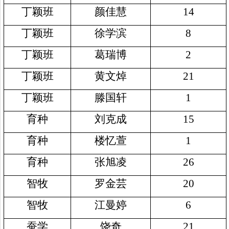
丁颖班
颜佳慧
14
丁颖班
徐学滨
8
丁颖班
葛瑞博
2
丁颖班
黄文焯
21
丁颖班
滕国轩
1
育种
刘克成
15
育种
楼忆萱
1
育种
张旭凌
26
智牧
罗金芸
20
智牧
江曼婷
6
蚕学
饶奇
21