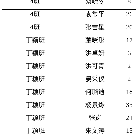
4
班
蔡晓冬
8
4
班
袁常平
26
4
班
张吉星
20
丁颖班
董晓彤
17
丁颖班
洪卓妍
6
丁颖班
洪可青
2
丁颖班
晏采仪
2
丁颖班
何璐迪
18
丁颖班
杨景烁
33
丁颖班
张岚
21
丁颖班
朱文涛
13