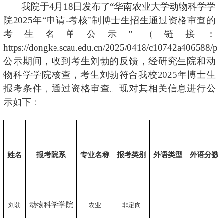
我院于
4
月
18
日发布了
“
华南农业大学动物科学学
院
2025
年
“
申请
-
考核
”
制博士生招生通过资格审查的
考生名单公示
”
（链接：
https://dongke.scau.edu.cn/2025/0418/c10742a406588/
公示期间，收到考生刘勃的反馈，经研究生院和动
物科学学院核查，考生刘勃符合我校
2025
年博士生
报考条件，
通过资格审查。现对
其相关信息
进行公
示
如下：
姓名
报考院系
专业名称
报考类别
外语类型
外语分
动物科学学院
刘勃
农业
非定向