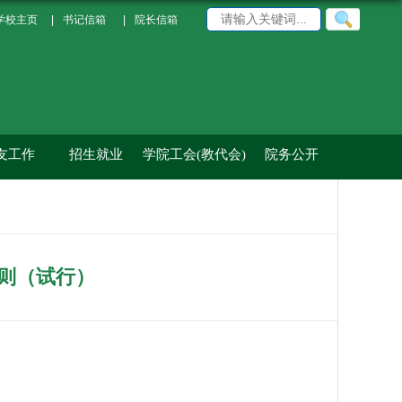
学校主页
|
书记信箱
|
院长信箱
友工作
招生就业
学院工会(教代会)
院务公开
则（试行）