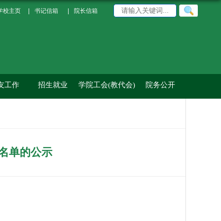
学校主页
|
书记信箱
|
院长信箱
友工作
招生就业
学院工会(教代会)
院务公开
训名单的公示