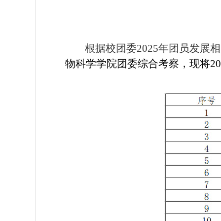
根据校团委
2025
年团员发展相
物科学学院团委综合考察，现将
20