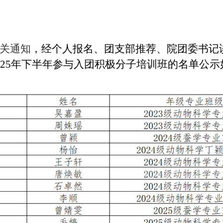
关通知
，经个人报名、团支部推荐、院团委书记
25
年下半年参与入团积极分子培训班的名单公示