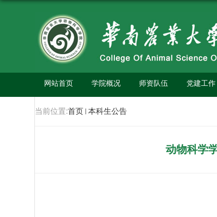
网站首页
学院概况
师资队伍
党建工作
当前位置:
首页
本科生公告
动物科学学