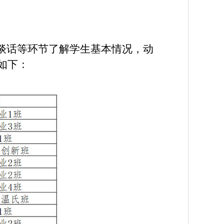
谈话等环节了解学生基本情况，动
如下：