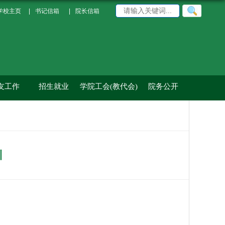
学校主页
|
书记信箱
|
院长信箱
友工作
招生就业
学院工会(教代会)
院务公开
引